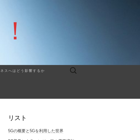
G！
検
ジネスへはどう影響するか
索:
リスト
5Gの概要と5Gを利用した世界