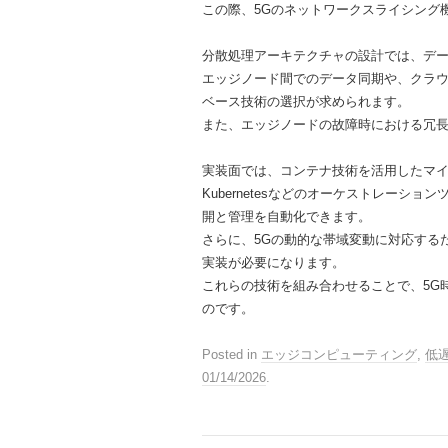
この際、5Gのネットワークスライシング
分散処理アーキテクチャの設計では、デ
エッジノード間でのデータ同期や、クラ
ベース技術の選択が求められます。
また、エッジノードの故障時における冗
実装面では、コンテナ技術を活用したマ
Kubernetesなどのオーケストレー
開と管理を自動化できます。
さらに、5Gの動的な帯域変動に対応する
実装が必要になります。
これらの技術を組み合わせることで、5G
のです。
Posted in
エッジコンピューティング
,
低
01/14/2026
.