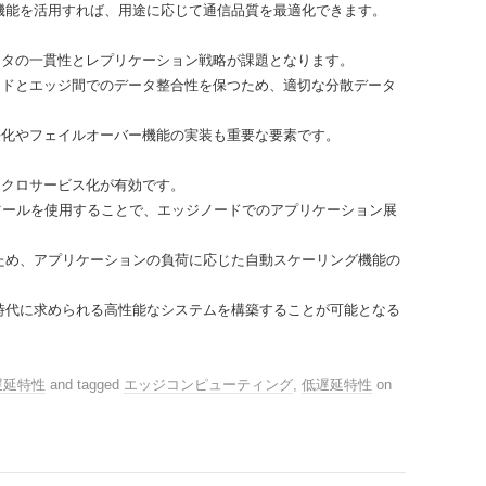
機能を活用すれば、用途に応じて通信品質を最適化できます。
ータの一貫性とレプリケーション戦略が課題となります。
ウドとエッジ間でのデータ整合性を保つため、適切な分散データ
長化やフェイルオーバー機能の実装も重要な要素です。
イクロサービス化が有効です。
ションツールを使用することで、エッジノードでのアプリケーション展
ため、アプリケーションの負荷に応じた自動スケーリング機能の
時代に求められる高性能なシステムを構築することが可能となる
遅延特性
and tagged
エッジコンピューティング
,
低遅延特性
on