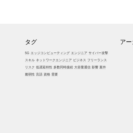
タグ
アー
5G
エッジコンピューティング
エンジニア
サイバー攻撃
スキル
ネットワークエンジニア
ビジネス
フリーランス
リスク
低遅延特性
多数同時接続
大容量通信
影響
案件
脆弱性
言語
資格
需要