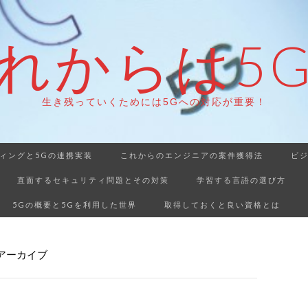
れからは5
生き残っていくためには5Gへの対応が重要！
ィングと5Gの連携実装
これからのエンジニアの案件獲得法
ビ
直面するセキュリティ問題とその対策
学習する言語の選び方
5Gの概要と5Gを利用した世界
取得しておくと良い資格とは
アーカイブ