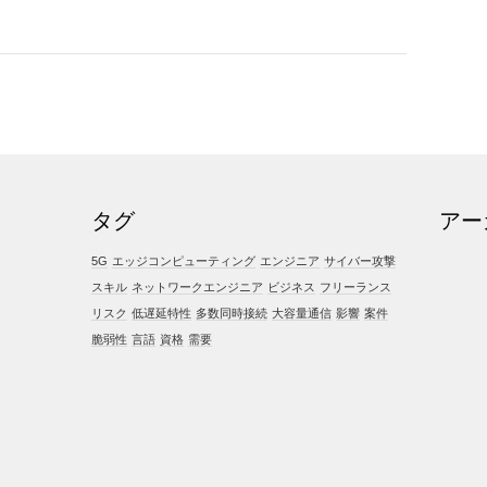
タグ
アー
5G
エッジコンピューティング
エンジニア
サイバー攻撃
スキル
ネットワークエンジニア
ビジネス
フリーランス
リスク
低遅延特性
多数同時接続
大容量通信
影響
案件
脆弱性
言語
資格
需要