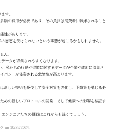
ります。
は多額の費用が必要であり、その負担は消費者に転嫁されること
可能性があります。
Gの恩恵を受けられないという事態が起こるかもしれません。
ません。
なデータが収集されやすくなります。
伴い、私たちの行動や習慣に関するデータが企業や政府に収集さ
ライバシーが侵害される危険性が高まります。
ちは新しい技術を駆使して安全対策を強化し、予防策を講じる必
のための新しいプロトコルの開発、そして健康への影響を検証す
、エンジニアたちの挑戦はこれからも続くでしょう。
ク
on
10/28/2024
.