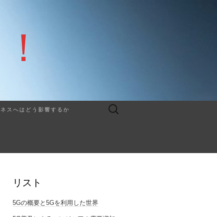
G！
検
ジネスへはどう影響するか
索:
リスト
5Gの概要と5Gを利用した世界