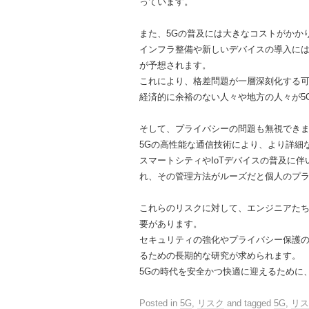
っています。
また、5Gの普及には大きなコストがかか
インフラ整備や新しいデバイスの導入に
が予想されます。
これにより、格差問題が一層深刻化する
経済的に余裕のない人々や地方の人々が5
そして、プライバシーの問題も無視でき
5Gの高性能な通信技術により、より詳細
スマートシティやIoTデバイスの普及に
れ、その管理方法がルーズだと個人のプ
これらのリスクに対して、エンジニアた
要があります。
セキュリティの強化やプライバシー保護
るための長期的な研究が求められます。
5Gの時代を安全かつ快適に迎えるために
Posted in
5G
,
リスク
and tagged
5G
,
リス