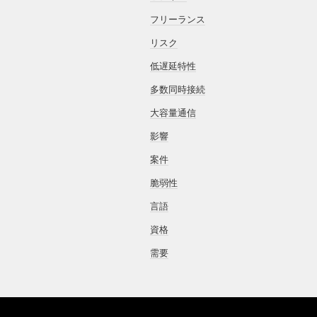
フリーランス
リスク
低遅延特性
多数同時接続
大容量通信
影響
案件
脆弱性
言語
資格
需要