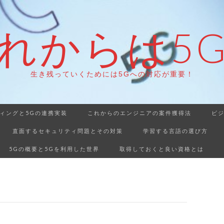
れからは5
生き残っていくためには5Gへの対応が重要！
ィングと5Gの連携実装
これからのエンジニアの案件獲得法
ビ
直面するセキュリティ問題とその対策
学習する言語の選び方
5Gの概要と5Gを利用した世界
取得しておくと良い資格とは